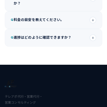
か？
最短3営業日での稼働実績があります。通常はヒアリング・
料金の目安を教えてください。
+
Q
準備を含め1〜2週間程度です。
固定型・成果報酬型・ハイブリッド型など複数のプランを
進捗はどのように確認できますか？
+
Q
ご用意しています。ヒアリングのうえ最適なプランをご提
案しますので、まずはお問い合わせください。
架電件数・コンタクト数・アポイント獲得数などを定期報
告書でお知らせします。オンラインでの報告会も対応して
います。
テレアポ代行・営業代行・
営業コンサルティング