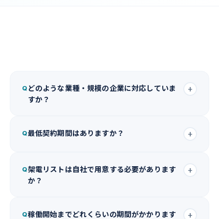
どのような業種・規模の企業に対応していま
+
Q
すか？
業種・規模を問わず幅広くご対応しております。IT・人
最低契約期間はありますか？
+
Q
材・製造・不動産・金融など多様な業界での実績がありま
す。まずはお気軽にご相談ください。
プランによって異なります。短期スポット対応（1ヶ月〜）
架電リストは自社で用意する必要があります
+
Q
も可能ですので、まずはお問い合わせください。
か？
どちらでも対応可能です。お手持ちのリストをご活用いた
稼働開始までどれくらいの期間がかかります
+
Q
だくことも、当社でご用意することもできます。